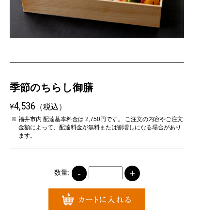
〒910-0006 福井県福井市中央3-9-21
電話番号 0776-89-1009
ご利用案内
季節のちらし御膳
4,536
FOODから探す
¥
（税込）
福井市内 配達基本料金は 2,750円です。 ご注文の内容やご注文
金額によって、配達料金が無料または割増しになる場合があり
ます。
事業者のご案内
プライバシーポリシー
特定商取引について
-
+
数量: