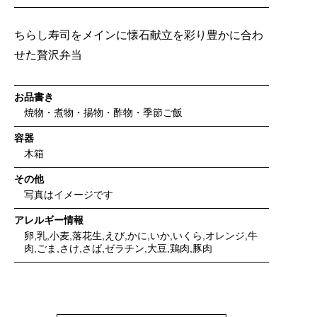
ちらし寿司をメインに懐石献立を彩り豊かに合わ
せた贅沢弁当
お品書き
焼物・煮物・揚物・酢物・季節ご飯
容器
木箱
その他
写真はイメージです
アレルギー情報
卵,乳,小麦,落花生,えび,かに,いか,いくら,オレンジ,牛
肉,ごま,さけ,さば,ゼラチン,大豆,鶏肉,豚肉