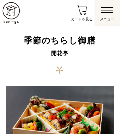
カートを見る
メニュー
季節のちらし御膳
開花亭
合資会社開花亭
事業者