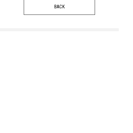
BACK
合資会社開花亭
事業者