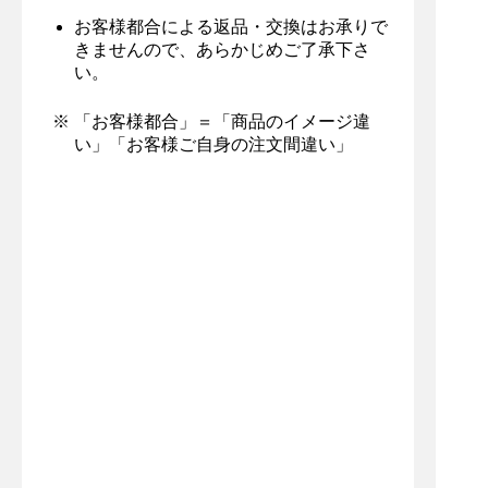
電話番号 0776-89-1009
お客様都合による返品・交換はお承りで
きませんので、あらかじめご了承下さ
い。
ご利用案内
「お客様都合」＝「商品のイメージ違
い」「お客様ご自身の注文間違い」
FOODから探す
事業者のご案内
プライバシーポリシー
特定商取引について